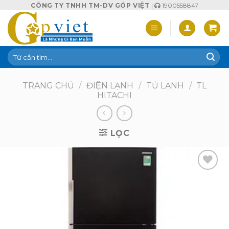
Skip
CÔNG TY TNHH TM-DV GÓP VIỆT
|
1900558847
to
content
Tìm
kiếm:
TRANG CHỦ
/
ĐIỆN LẠNH
/
TỦ LẠNH
/
TL
HITACHI
LỌC
Add to
wishlist