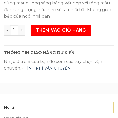
cùng mặt gương sáng bóng kết hợp với tông màu
đen sang trọng, hứa hẹn sẽ làm nổi bật không gian
bếp của ngôi nhà bạn.
Tủ lạnh Hitachi Inverter 335 lít R-VG400PGV3 GBK (ĐEN)
THÊM VÀO GIỎ HÀNG
THÔNG TIN GIAO HÀNG DỰ KIẾN
Nhập địa chỉ của bạn để xem các tùy chọn vận
chuyển. -
TÍNH PHÍ VẬN CHUYỂN
Mô tả