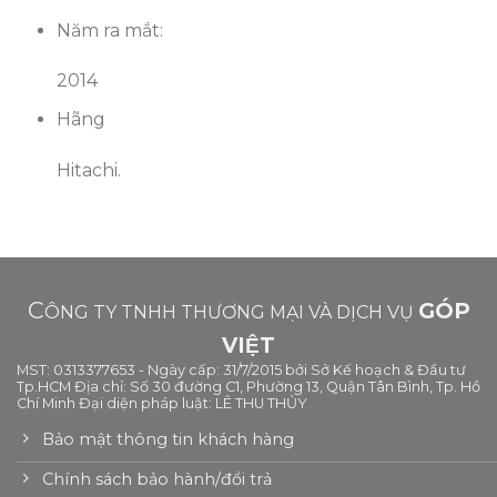
Năm ra mắt:
2014
Hãng
Hitachi.
C
GÓP
ÔNG TY TNHH THƯƠNG MẠI VÀ DỊCH VỤ
VIỆT
MST: 0313377653 - Ngày cấp: 31/7/2015 bởi Sở Kế hoạch & Đầu tư
Tp.HCM Địa chỉ: Số 30 đường C1, Phường 13, Quận Tân Bình, Tp. Hồ
Chí Minh Đại diện pháp luật: LÊ THU THỦY
Bảo mật thông tin khách hàng
Chính sách bảo hành/đổi trả