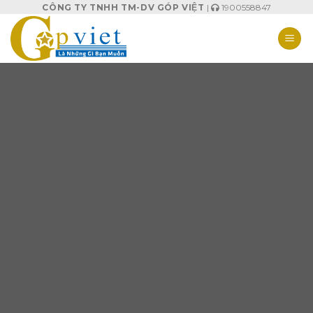
Skip
CÔNG TY TNHH TM-DV GÓP VIỆT
|
1900558847
to
content