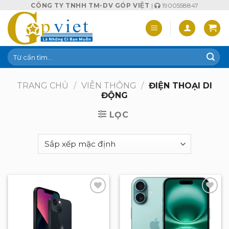
Skip
CÔNG TY TNHH TM-DV GÓP VIỆT
|
1900558847
to
content
Tìm
kiếm:
TRANG CHỦ
/
VIỄN THÔNG
/
ĐIỆN THOẠI DI
ĐỘNG
LỌC
Add to
Add to
wishlist
wishlist