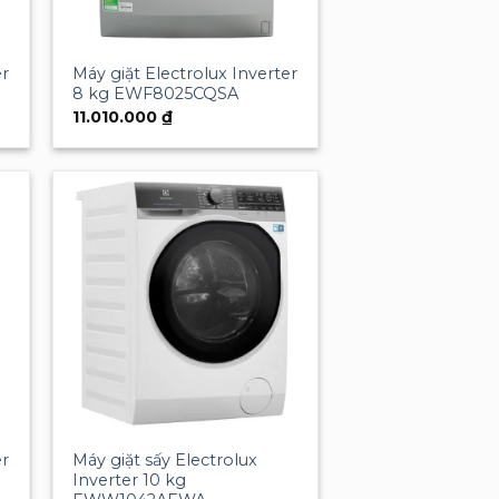
er
Máy giặt Electrolux Inverter
8 kg EWF8025CQSA
11.010.000
₫
to
Add to
ist
wishlist
er
Máy giặt sấy Electrolux
Inverter 10 kg