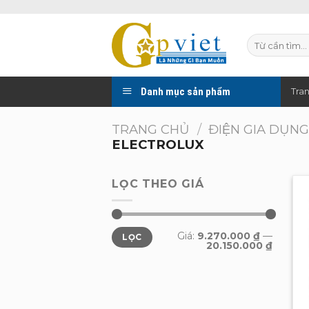
Skip
to
Tìm
content
kiếm:
Danh mục sản phẩm
Tra
TRANG CHỦ
/
ĐIỆN GIA DỤN
ELECTROLUX
LỌC THEO GIÁ
Giá
Giá
Giá:
9.270.000 ₫
—
LỌC
tối
tối
20.150.000 ₫
thiểu
đa