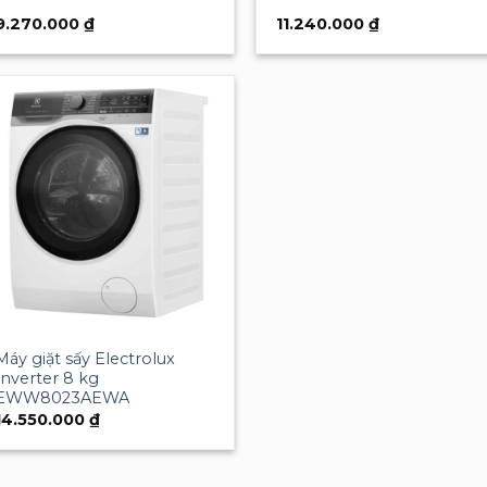
9.270.000
₫
11.240.000
₫
Add to
wishlist
Máy giặt sấy Electrolux
Inverter 8 kg
EWW8023AEWA
14.550.000
₫