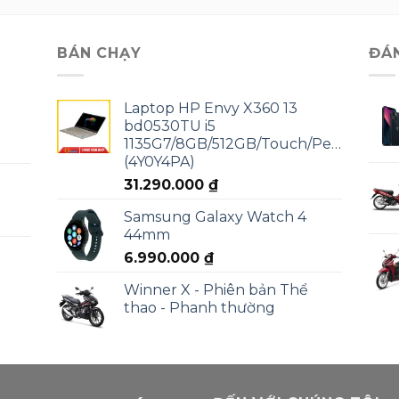
BÁN CHẠY
ĐÁ
Laptop HP Envy X360 13
bd0530TU i5
1135G7/8GB/512GB/Touch/Pen/Win11
(4Y0Y4PA)
31.290.000
₫
Samsung Galaxy Watch 4
44mm
6.990.000
₫
Winner X - Phiên bản Thể
thao - Phanh thường