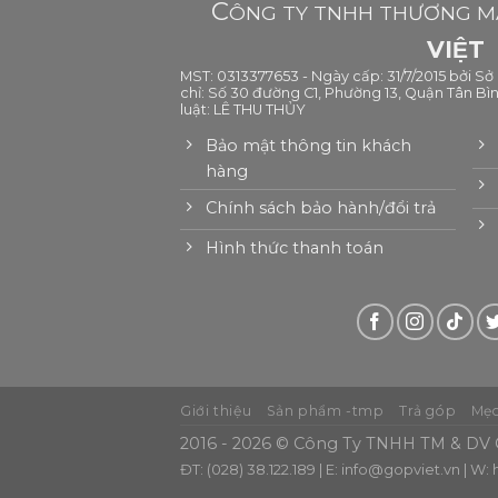
C
ÔNG TY TNHH THƯƠNG MẠ
VIỆT
MST: 0313377653 - Ngày cấp: 31/7/2015 bởi S
chỉ: Số 30 đường C1, Phường 13, Quận Tân Bìn
luật: LÊ THU THỦY
Bảo mật thông tin khách
hàng
Chính sách bảo hành/đổi trả
Hình thức thanh toán
Giới thiệu
Sản phẩm -tmp
Trả góp
Mẹo
2016 - 2026 © Công Ty TNHH TM & DV G
ĐT: (028) 38.122.189 | E:
info@gopviet.vn
| W: 