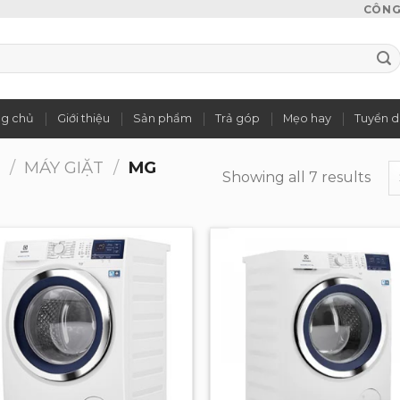
CÔNG 
ng chủ
Giới thiệu
Sản phẩm
Trả góp
Mẹo hay
Tuyển 
G
/
MÁY GIẶT
/
MG
Showing all 7 results
Add to
Add 
wishlist
wishl