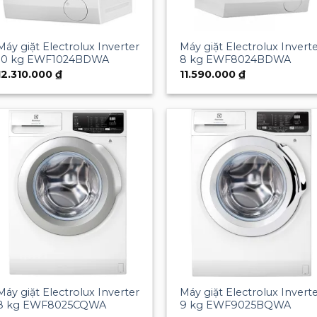
Máy giặt Electrolux Inverter
Máy giặt Electrolux Invert
10 kg EWF1024BDWA
8 kg EWF8024BDWA
12.310.000
₫
11.590.000
₫
Add to
Add 
wishlist
wishl
Máy giặt Electrolux Inverter
Máy giặt Electrolux Invert
8 kg EWF8025CQWA
9 kg EWF9025BQWA