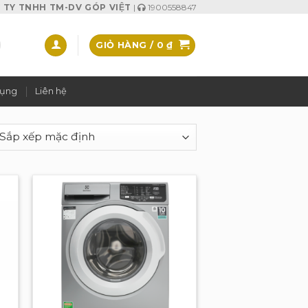
TY TNHH TM-DV GÓP VIỆT
|
1900558847
GIỎ HÀNG /
0
₫
dụng
Liên hệ
to
Add to
ist
wishlist