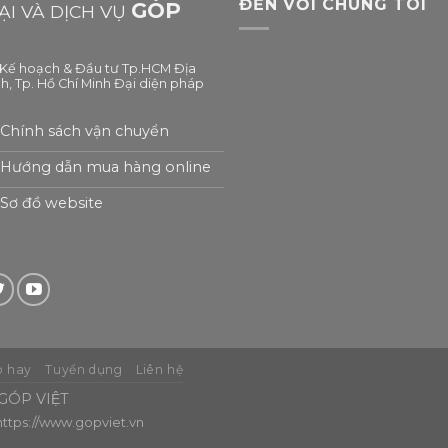
ĐẾN VỚI CHÚNG TÔI
GÓP
I VÀ DỊCH VỤ
ở Kế hoạch & Đầu tư Tp.HCM Địa
h, Tp. Hồ Chí Minh Đại diện pháp
Chính sách vận chuyển
Hướng dẫn mua hàng online
Sơ đồ website
 hay
Tuyển dụng
Liên hệ
ÓP VIỆT
https://www.gopviet.vn