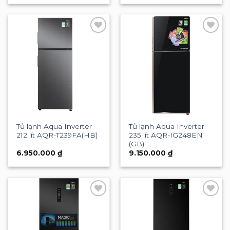
Add to
Add to
wishlist
wishlist
Tủ lạnh Aqua Inverter
Tủ lạnh Aqua Inverter
212 lít AQR-T239FA(HB)
235 lít AQR-IG248EN
(GB)
6.950.000
₫
9.150.000
₫
Add to
Add to
wishlist
wishlist