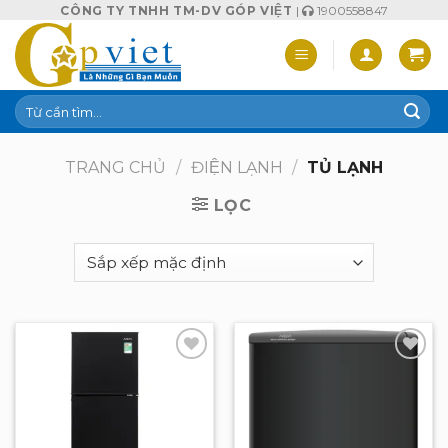
Skip
CÔNG TY TNHH TM-DV GÓP VIỆT
|
1900558847
to
content
Tìm
kiếm:
TRANG CHỦ
/
ĐIỆN LẠNH
/
TỦ LẠNH
LỌC
Add to
Add to
wishlist
wishlist