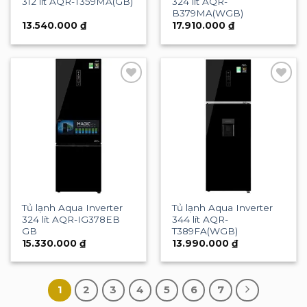
312 lít AQR-T359MA(GB)
324 lít AQR-
B379MA(WGB)
13.540.000
₫
17.910.000
₫
Add to
Add to
wishlist
wishlist
Tủ lạnh Aqua Inverter
Tủ lạnh Aqua Inverter
324 lít AQR-IG378EB
344 lít AQR-
GB
T389FA(WGB)
15.330.000
₫
13.990.000
₫
1
2
3
4
5
6
7