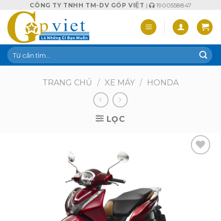
Skip
CÔNG TY TNHH TM-DV GÓP VIỆT
|
1900558847
to
content
Tìm
kiếm:
TRANG CHỦ
/
XE MÁY
/
HONDA
LỌC
Add to
wishlist