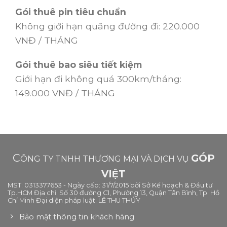
Gói thuê pin tiêu chuẩn
Không giới hạn quãng đường đi:
220.000
VNĐ / THÁNG
Gói thuê bao siêu tiết kiệm
Giới hạn đi không quá 300km/tháng:
149.000 VNĐ / THÁNG
C
GÓP
ÔNG TY TNHH THƯƠNG MẠI VÀ DỊCH VỤ
VIỆT
MST: 0313377653 - Ngày cấp: 31/7/2015 bởi Sở Kế hoạch & Đầu tư
Tp.HCM Địa chỉ: Số 30 đường C1, Phường 13, Quận Tân Bình, Tp. Hồ
Chí Minh Đại diện pháp luật: LÊ THU THỦY
Bảo mật thông tin khách hàng