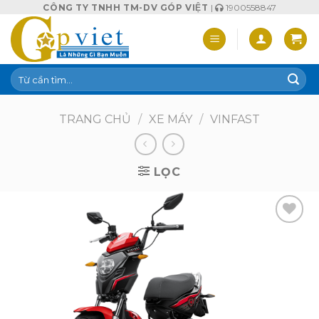
Skip
CÔNG TY TNHH TM-DV GÓP VIỆT
|
1900558847
to
content
Tìm
kiếm:
TRANG CHỦ
/
XE MÁY
/
VINFAST
LỌC
Add to
wishlist