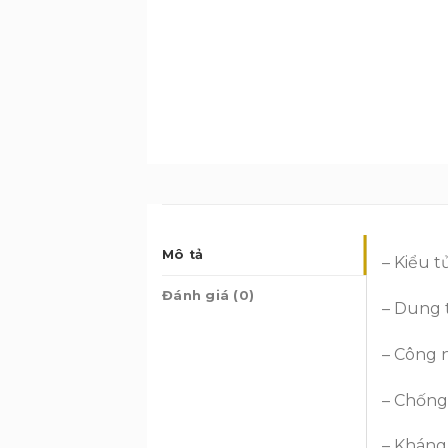
Mô tả
– Kiểu t
Đánh giá (0)
– Dung 
– Công 
– Chống
– Kháng