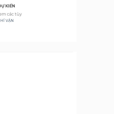
Ự KIẾN
xem các tùy
PHÍ VẬN