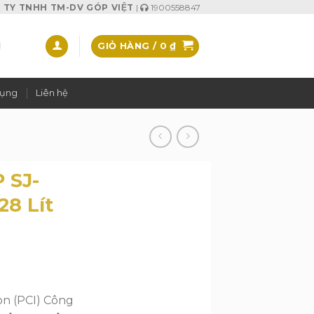
TY TNHH TM-DV GÓP VIỆT
|
1900558847
GIỎ HÀNG /
0
₫
dụng
Liên hệ
 SJ-
8 Lít
on (PCI) Công