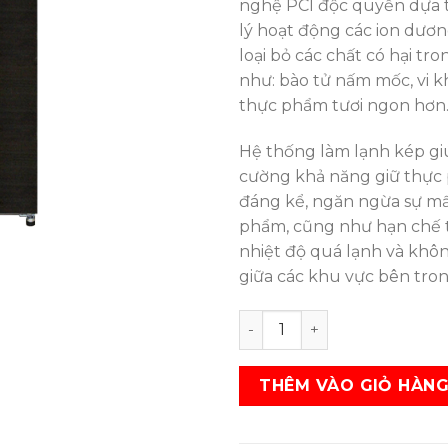
nghệ PCI độc quyền dựa 
lý hoạt động các ion dươ
loại bỏ các chất có hại tr
như: bào tử nấm mốc, vi 
thực phẩm tươi ngon hơn
Hệ thống làm lạnh kép gi
cường khả năng giữ thực 
đáng kể, ngăn ngừa sự mấ
phẩm, cũng như hạn chế 
nhiệt độ quá lạnh và kh
giữa các khu vực bên tron
Tủ lạnh SHARP SJ-XP430PG-
THÊM VÀO GIỎ HÀN