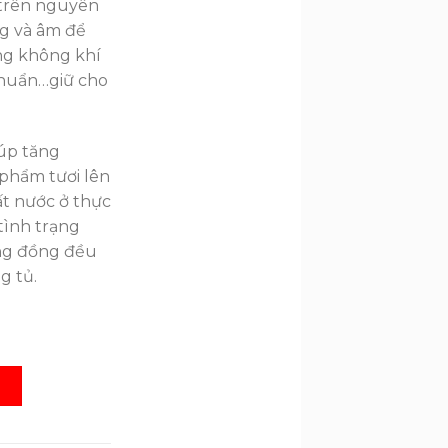
trên nguyên
ng và âm để
ong không khí
khuẩn…giữ cho
.
úp tăng
phẩm tươi lên
t nước ở thực
tình trạng
ông đồng đều
g tủ.
BK 428 Lít Inverter SL
G