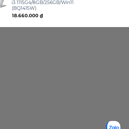
i3 1115G4/8GB/256GB/Win11
(BQ1415W)
18.660.000
₫