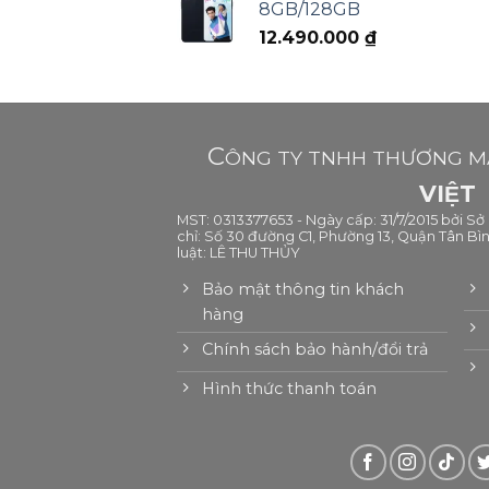
8GB/128GB
12.490.000
₫
C
ÔNG TY TNHH THƯƠNG MẠ
VIỆT
MST: 0313377653 - Ngày cấp: 31/7/2015 bởi S
chỉ: Số 30 đường C1, Phường 13, Quận Tân Bìn
luật: LÊ THU THỦY
Bảo mật thông tin khách
hàng
Chính sách bảo hành/đổi trả
Hình thức thanh toán