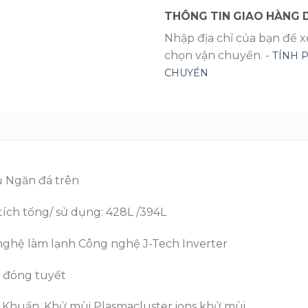
THÔNG TIN GIAO HÀNG D
Nhập địa chỉ của bạn để 
chọn vận chuyển. -
TÍNH 
CHUYỂN
ủ Ngăn đá trên
tích tổng/ sử dụng: 428L /394L
nghệ làm lạnh Công nghệ J-Tech Inverter
 đóng tuyết
 Khuẩn, Khử mùi Plasmacluster ions khử mùi