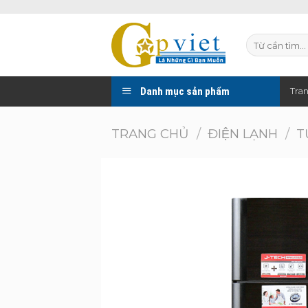
Skip
to
Tìm
content
kiếm:
Danh mục sản phẩm
Tra
TRANG CHỦ
/
ĐIỆN LẠNH
/
T