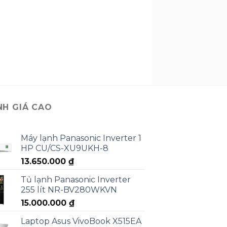
NH GIÁ CAO
Máy lạnh Panasonic Inverter 1
HP CU/CS-XU9UKH-8
13.650.000
₫
Tủ lạnh Panasonic Inverter
255 lít NR-BV280WKVN
15.000.000
₫
Laptop Asus VivoBook X515EA