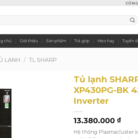
CÔNG 
ng chủ
Giới thiệu
Sản phẩm
Trả góp
Mẹo hay
Tuyển 
Ủ LẠNH
/
TL SHARP
Tủ lạnh SHARP
XP430PG-BK 42
Inverter
Add to
wishlist
13.380.000
₫
Hệ thống Plasmacluster i