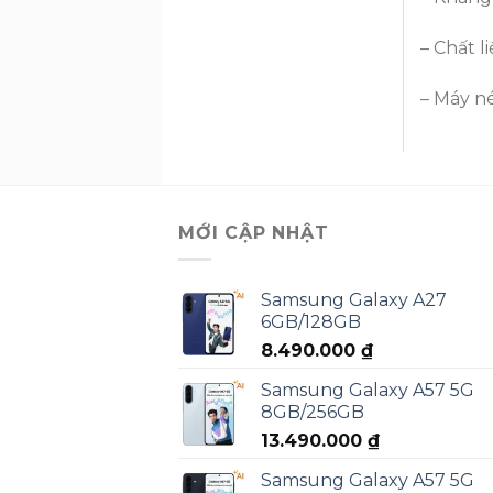
– Chất l
– Máy n
MỚI CẬP NHẬT
Samsung Galaxy A27
6GB/128GB
8.490.000
₫
Samsung Galaxy A57 5G
8GB/256GB
13.490.000
₫
Samsung Galaxy A57 5G