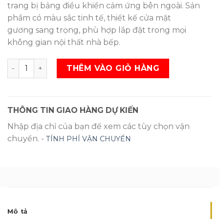
trang bị bảng điều khiển cảm ứng bên ngoài. Sản
phẩm có màu sắc tinh tế, thiết kế cửa mặt
gương sang trọng, phù hợp lắp đặt trong mọi
không gian nội thất nhà bếp.
Tủ lạnh Sharp Inverter 556 lít SJ-XP595PG-BK SL
THÊM VÀO GIỎ HÀNG
THÔNG TIN GIAO HÀNG DỰ KIẾN
Nhập địa chỉ của bạn để xem các tùy chọn vận
chuyển. -
TÍNH PHÍ VẬN CHUYỂN
Mô tả