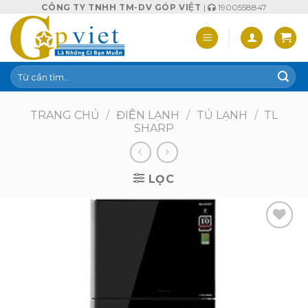
Skip
CÔNG TY TNHH TM-DV GÓP VIỆT
|
1900558847
to
content
Tìm
kiếm:
TRANG CHỦ
/
ĐIỆN LẠNH
/
TỦ LẠNH
/
TL
SHARP
LỌC
Add to
wishlist