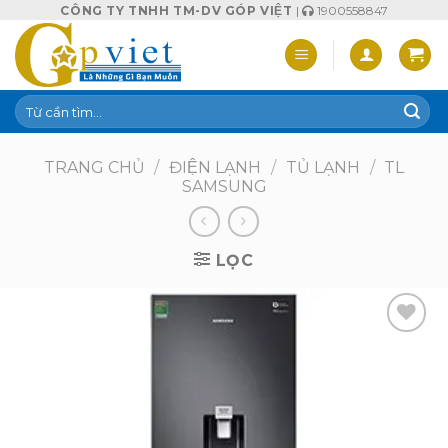
Skip
CÔNG TY TNHH TM-DV GÓP VIỆT
|
1900558847
to
content
Tìm
kiếm:
TRANG CHỦ
/
ĐIỆN LẠNH
/
TỦ LẠNH
/
TL
SAMSUNG
LỌC
Add to
wishlist