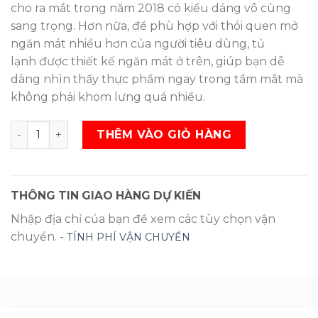
cho ra mắt trong năm 2018 có kiểu dáng vô cùng
sang trọng. Hơn nữa, để phù hợp với thói quen mở
ngăn mát nhiều hơn của người tiêu dùng, tủ
lạnh được thiết kế ngăn mát ở trên, giúp bạn dễ
dàng nhìn thấy thực phẩm ngay trong tầm mắt mà
không phải khom lưng quá nhiều.
Tủ lạnh Samsung Inverter 307 lít RB30N4180B1/SV SL
THÊM VÀO GIỎ HÀNG
THÔNG TIN GIAO HÀNG DỰ KIẾN
Nhập địa chỉ của bạn để xem các tùy chọn vận
chuyển. -
TÍNH PHÍ VẬN CHUYỂN