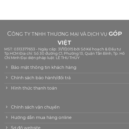
C
GÓP
ÔNG TY TNHH THƯƠNG MẠI VÀ DỊCH VỤ
VIỆT
MST: 0313377653 - Ngày cấp: 31/7/2015 bởi Sở Kế hoạch & Đầu tư
Tp.HCM Địa chỉ: Số 30 đường C1, Phường 13, Quận Tân Bình, Tp. Hồ
Chí Minh Đại diện pháp luật: LÊ THU THỦY
Bảo mật thông tin khách hàng
Chính sách bảo hành/đổi trả
Hình thức thanh toán
Chính sách vận chuyển
Hướng dẫn mua hàng online
Sơ đồ website