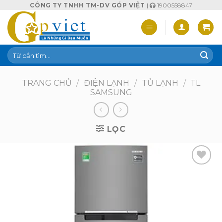
Skip
CÔNG TY TNHH TM-DV GÓP VIỆT
|
1900558847
to
content
Tìm
kiếm:
TRANG CHỦ
/
ĐIỆN LẠNH
/
TỦ LẠNH
/
TL
SAMSUNG
LỌC
Add to
wishlist