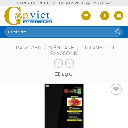
Skip
CÔNG TY TNHH TM-DV GÓP VIỆT
|
1900558847
to
content
Tìm
kiếm:
TRANG CHỦ
/
ĐIỆN LẠNH
/
TỦ LẠNH
/
TL
PANASONIC
LỌC
Add to
wishlist