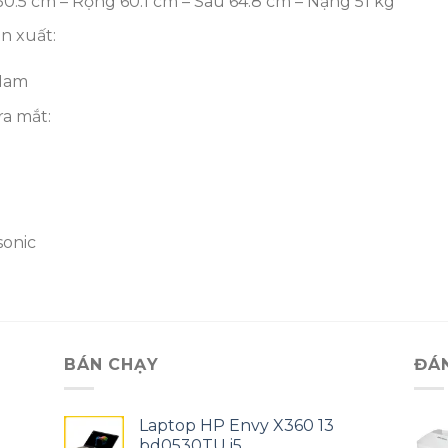
50.5 cm – Rộng 60.1 cm – Sâu 64.8 cm – Nặng 51 kg
ản xuất:
 Nam
a mắt:
onic
BÁN CHẠY
ĐÁ
Laptop HP Envy X360 13
bd0530TU i5