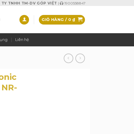
TY TNHH TM-DV GÓP VIỆT
|
1900558847
GIỎ HÀNG /
0
₫
dụng
Liên hệ
onic
t NR-
r 255 lít NR-BV280QSVN SL