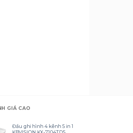
NH GIÁ CAO
Đầu ghi hình 4 kênh 5 in 1
KBVISION KX-7104TD5