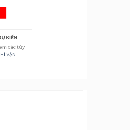
G
Ự KIẾN
xem các tùy
PHÍ VẬN