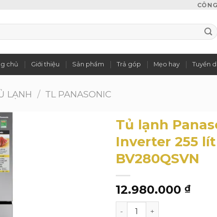
CÔNG 
ng chủ
Giới thiệu
Sản phẩm
Trả góp
Mẹo hay
Tuyển 
Ủ LẠNH
/
TL PANASONIC
Tủ lạnh Panas
Inverter 255 lí
BV280QSVN
Add to
wishlist
12.980.000
₫
Tủ lạnh Panasonic Inverte