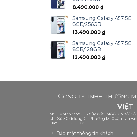
8.490.000
₫
Samsung Galaxy A57 5G
8GB/256GB
13.490.000
₫
Samsung Galaxy A57 5G
8GB/128GB
12.490.000
₫
C
ÔNG TY TNHH THƯƠNG MẠ
VIỆT
MST: 0313377653 - Ngày cấp: 31/7/2015 bởi S
chỉ: Số 30 đường C1, Phường 13, Quận Tân Bìn
luật: LÊ THU THỦY
Bảo mật thông tin khách