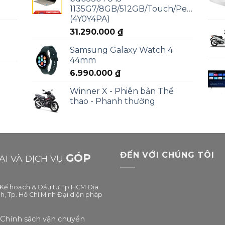
1135G7/8GB/512GB/Touch/Pen/Win11
(4Y0Y4PA)
31.290.000
₫
Samsung Galaxy Watch 4
44mm
6.990.000
₫
Winner X - Phiên bản Thể
thao - Phanh thường
ĐẾN VỚI CHÚNG TÔI
GÓP
I VÀ DỊCH VỤ
ở Kế hoạch & Đầu tư Tp.HCM Địa
h, Tp. Hồ Chí Minh Đại diện pháp
Chính sách vận chuyển