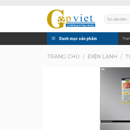
Skip
to
Tìm
content
kiếm:
Danh mục sản phẩm
Tra
TRANG CHỦ
/
ĐIỆN LẠNH
/
T