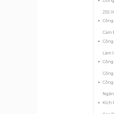
Dung 
255 lí
Công 
Cảm b
Công 
Làm 
Công
Công 
Công
Ngăn 
Kích 