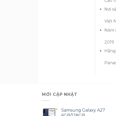
Cao 1
Nơi s
Việt
Năm r
2019
Hãng
Panas
MỚI CẬP NHẬT
Samsung Galaxy A27
6GB/128GB