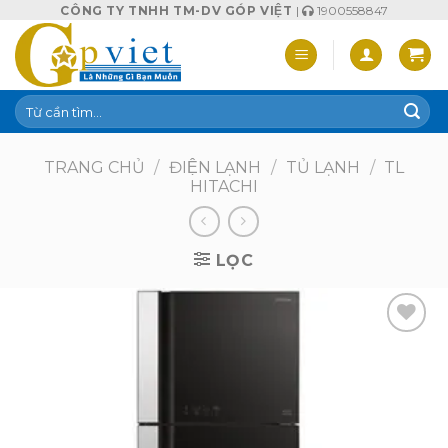
Skip
CÔNG TY TNHH TM-DV GÓP VIỆT
|
1900558847
to
content
Tìm
kiếm:
TRANG CHỦ
/
ĐIỆN LẠNH
/
TỦ LẠNH
/
TL
HITACHI
LỌC
Add to
wishlist