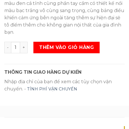
màu đen cá tính cùng phần tay cầm có thiết kế nổi
màu bạc trắng vô cùng sang trọng, cùng bảng điều
khiển cảm ứng bên ngoài tăng thêm sự hiện đại sẽ
tô điểm thêm cho không gian nội thất của gia đình
bạn.
Tủ lạnh Hitachi Inverter 450 lít R-VG540PGV3 GBK SL
THÊM VÀO GIỎ HÀNG
THÔNG TIN GIAO HÀNG DỰ KIẾN
Nhập địa chỉ của bạn để xem các tùy chọn vận
chuyển. -
TÍNH PHÍ VẬN CHUYỂN