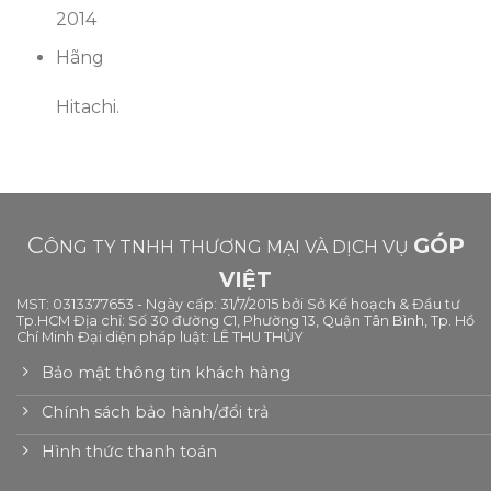
2014
Hãng
Hitachi.
C
GÓP
ÔNG TY TNHH THƯƠNG MẠI VÀ DỊCH VỤ
VIỆT
MST: 0313377653 - Ngày cấp: 31/7/2015 bởi Sở Kế hoạch & Đầu tư
Tp.HCM Địa chỉ: Số 30 đường C1, Phường 13, Quận Tân Bình, Tp. Hồ
Chí Minh Đại diện pháp luật: LÊ THU THỦY
Bảo mật thông tin khách hàng
Chính sách bảo hành/đổi trả
Hình thức thanh toán