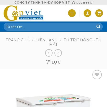
Skip
CÔNG TY TNHH TM-DV GÓP VIỆT
|
1900558847
to
content
Tìm
kiếm:
TRANG CHỦ
/
ĐIỆN LẠNH
/
TỦ TRỮ ĐÔNG - TỦ
MÁT
LỌC
Add to
wishlist