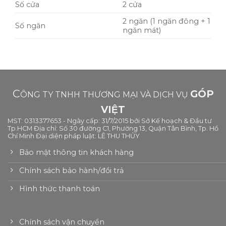
Số cửa
2 cửa
2 ngăn (1 ngăn đông + 1
Số ngăn
ngăn mát)
C
GÓP
ÔNG TY TNHH THƯƠNG MẠI VÀ DỊCH VỤ
VIỆT
MST: 0313377653 - Ngày cấp: 31/7/2015 bởi Sở Kế hoạch & Đầu tư
Tp.HCM Địa chỉ: Số 30 đường C1, Phường 13, Quận Tân Bình, Tp. Hồ
Chí Minh Đại diện pháp luật: LÊ THU THỦY
Bảo mật thông tin khách hàng
Chính sách bảo hành/đổi trả
Hình thức thanh toán
Chính sách vận chuyển