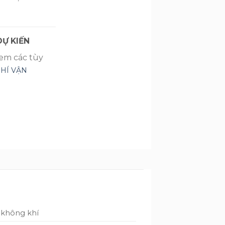
Ự KIẾN
xem các tùy
PHÍ VẬN
g không khí