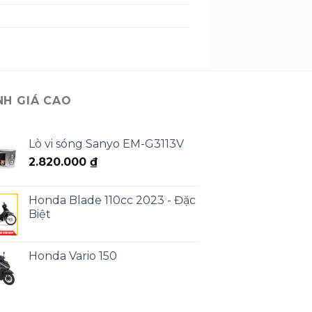
NH GIÁ CAO
Lò vi sóng Sanyo EM-G3113V
2.820.000
₫
Honda Blade 110cc 2023 - Đặc
Biệt
Honda Vario 150