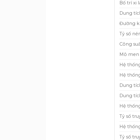
Bố trí xi 
Dung tích
Đường kí
Tỷ số né
Công suấ
Mô men 
Hệ thống
Hệ thống
Dung tíc
Dung tíc
Hệ thống
Tỷ số tr
Hệ thống
Tỷ số tr