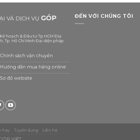
ĐẾN VỚI CHÚNG TÔI
GÓP
I VÀ DỊCH VỤ
ở Kế hoạch & Đầu tư Tp.HCM Địa
h, Tp. Hồ Chí Minh Đại diện pháp
Chính sách vận chuyển
Hướng dẫn mua hàng online
Sơ đồ website
 hay
Tuyển dụng
Liên hệ
ÓP VIỆT