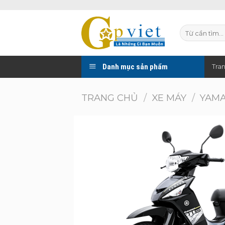
Skip
to
Tìm
content
kiếm:
Danh mục sản phẩm
Tra
TRANG CHỦ
/
XE MÁY
/
YAM