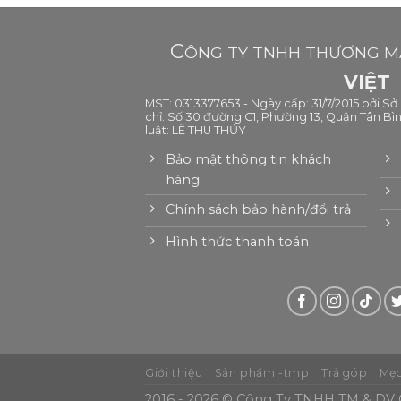
C
ÔNG TY TNHH THƯƠNG MẠ
VIỆT
MST: 0313377653 - Ngày cấp: 31/7/2015 bởi S
chỉ: Số 30 đường C1, Phường 13, Quận Tân Bìn
luật: LÊ THU THỦY
Bảo mật thông tin khách
hàng
Chính sách bảo hành/đổi trả
Hình thức thanh toán
Giới thiệu
Sản phẩm -tmp
Trả góp
Mẹo
2016 - 2026 © Công Ty TNHH TM & DV G