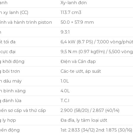
lanh
Xy-lanh đơn
 xy lanh (CC)
113.7 cm3
nh và hành trình piston
50.0 × 57.9 mm
n
9.3:1
t tối đa
6,4 kW (8.7 PS) / 7,000 vòng/phú
cực đại
9,5 N.m (0.97 kgf/m) / 5,500 vòn
 khởi động
Điện và Cần đạp
 bôi trơn
Các-te ướt, áp suất
h dầu máy
1.0L
h bình xăng
4.0L
 đánh lửa
T.C.I
uyền sơ cấp và thứ cấp
2.900 (58/20) / 2.857 (40/14)
 ly hợp
Đa đĩa, ly tâm loại ướt
uyền động
1st: 2.833 (34/12) 2nd: 1.875 (30/16)