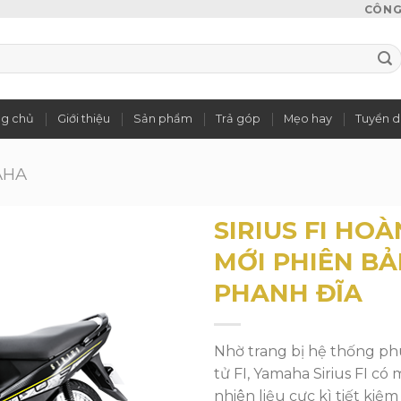
CÔNG 
ng chủ
Giới thiệu
Sản phẩm
Trả góp
Mẹo hay
Tuyển 
AHA
SIRIUS FI HO
MỚI PHIÊN B
PHANH ĐĨA
Add to
wishlist
Nhờ trang bị hệ thống ph
tử FI, Yamaha Sirius FI có
nhiên liệu cực kì tiết kiệm 