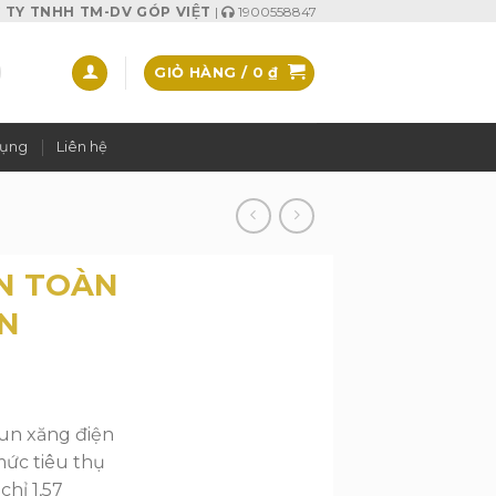
TY TNHH TM-DV GÓP VIỆT
|
1900558847
GIỎ HÀNG /
0
₫
dụng
Liên hệ
ÀN TOÀN
ẢN
un xăng điện
 mức tiêu thụ
chỉ 1,57