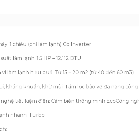
máy:
1 chiều (chỉ làm lạnh)
Có Inverter
suất làm lạnh:
1.5 HP – 12.112 BTU
vi làm lạnh hiệu quả:
Từ 15 – 20 m2 (từ 40 đến 60 m3)
ụi, kháng khuẩn, khử mùi:
Tấm lọc bảo vệ đa năng côn
nghệ tiết kiệm điện:
Cảm biến thông minh Eco
Công ngh
lạnh nhanh:
Turbo
ch: