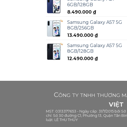
6GB/128GB
8.490.000
₫
Samsung Galaxy A57 5G
8GB/256GB
13.490.000
₫
Samsung Galaxy A57 5G
8GB/128GB
12.490.000
₫
C
ÔNG TY TNHH THƯƠNG MẠ
VIỆT
MST: 0313377653 - Ngày cấp: 31/7/2015 bởi S
chỉ: Số 30 đường C1, Phường 13, Quận Tân Bìn
luật: LÊ THU THỦY