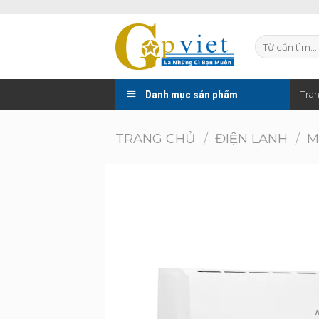
Skip
to
Tìm
content
kiếm:
Danh mục sản phẩm
Tra
TRANG CHỦ
/
ĐIỆN LẠNH
/
M