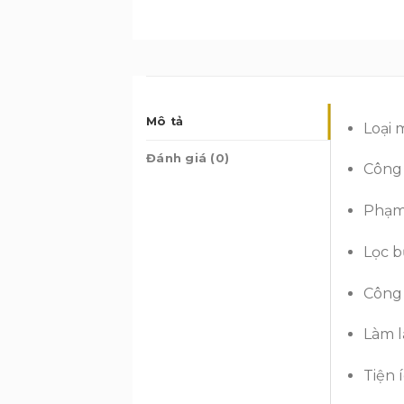
Mô tả
Loại 
Đánh giá (0)
Công 
Phạm 
Lọc b
Công 
Làm 
Tiện í