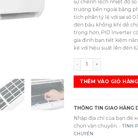
sự chênh lệch nhiệt độ so 
trường bên ngoài bằng p
tích phân tỷ lệ với sai số 
đến bầu không khí dễ ch
trọng hơn, PID Inverter c
gia đình bạn tiết kiệm n
kể với hiệu suất lên đến 6
Máy lạnh Aqua Inverter 1.
THÊM VÀO GIỎ HÀN
THÔNG TIN GIAO HÀNG D
Nhập địa chỉ của bạn để 
chọn vận chuyển. -
TÍNH 
CHUYỂN