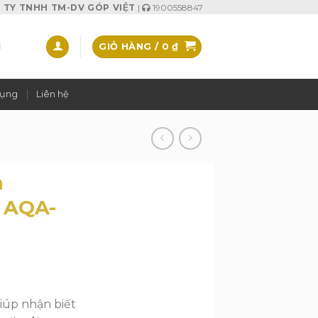
TY TNHH TM-DV GÓP VIỆT
|
1900558847
GIỎ HÀNG /
0
₫
dụng
Liên hệ
a
P AQA-
iúp nhận biết