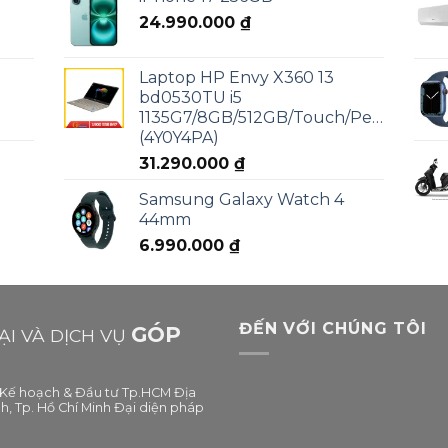
24.990.000
₫
Laptop HP Envy X360 13
bd0530TU i5
1135G7/8GB/512GB/Touch/Pen/Win11
(4Y0Y4PA)
31.290.000
₫
Samsung Galaxy Watch 4
44mm
6.990.000
₫
ĐẾN VỚI CHÚNG TÔI
GÓP
I VÀ DỊCH VỤ
ở Kế hoạch & Đầu tư Tp.HCM Địa
h, Tp. Hồ Chí Minh Đại diện pháp