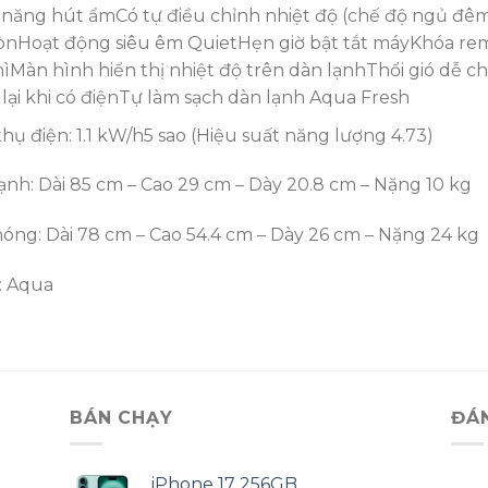
 năng hút ẩm
Có tự điều chỉnh nhiệt độ (chế độ ngủ đê
òn
Hoạt động siêu êm Quiet
Hẹn giờ bật tắt máy
Khóa rem
hì
Màn hình hiển thị nhiệt độ trên dàn lạnh
Thổi gió dễ ch
lại khi có điện
Tự làm sạch dàn lạnh Aqua Fresh
thụ điện:
1.1 kW/h
5 sao (Hiệu suất năng lượng 4.73)
ạnh:
Dài 85 cm – Cao 29 cm – Dày 20.8 cm – Nặng 10 kg
nóng:
Dài 78 cm – Cao 54.4 cm – Dày 26 cm – Nặng 24 kg
:
Aqua
BÁN CHẠY
ĐÁ
iPhone 17 256GB