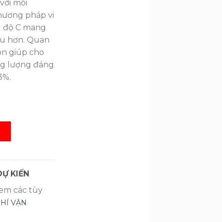
với môi
hương pháp vi
0.1 độ C mang
ịu hơn. Quan
òn giúp cho
ăng lượng đáng
3%.
5 HP AQA-KCRV13TK SL
G
Ự KIẾN
xem các tùy
PHÍ VẬN