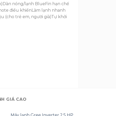
m)
Dàn nóng/lạnh BlueFin hạn chế
ote điều khiển
Làm lạnh nhanh
ịu (cho trẻ em, người già)
Tự khởi
NH GIÁ CAO
Máy lạnh Gree Inverter 2.5 HP