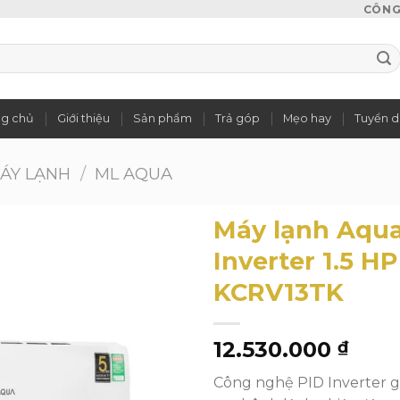
CÔNG 
ng chủ
Giới thiệu
Sản phẩm
Trả góp
Mẹo hay
Tuyển 
ÁY LẠNH
/
ML AQUA
Máy lạnh Aqu
Inverter 1.5 H
KCRV13TK
Add to
wishlist
12.530.000
₫
Công nghệ PID Inverter g