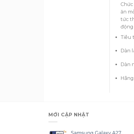
Chức
ăn m
tức t
động 
Tiêu 
Dàn l
Dàn 
Hãng
MỚI CẬP NHẬT
Samsung Galaxy A27