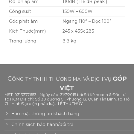
Độ lớn áp âm
110dB ( 116 dB peak )
Công suất
150W – 600W
Góc phát âm
Ngang 110° – Dọc 100°
Kích Thước(mm)
245 x 435x 285
Trọng lượng
8.8 kg
C
GÓP
ÔNG TY TNHH THƯƠNG MẠI VÀ DỊCH VỤ
VIỆT
MST: 0313377653 - Ngày cấp: 31/7/2015 bởi Sở Kế hoạch & Đầu tư
Tp.HCM Địa chỉ: Số 30 đường C1, Phường 13, Quận Tân Bình, Tp. Hồ
Chí Minh Đại diện pháp luật: LÊ THU THỦY
Bảo mật thông tin khách hàng
Chính sách bảo hành/đổi trả