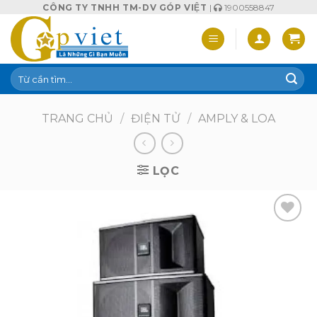
Skip
CÔNG TY TNHH TM-DV GÓP VIỆT
|
1900558847
to
content
Tìm
kiếm:
TRANG CHỦ
/
ĐIỆN TỬ
/
AMPLY & LOA
LỌC
Add to
wishlist