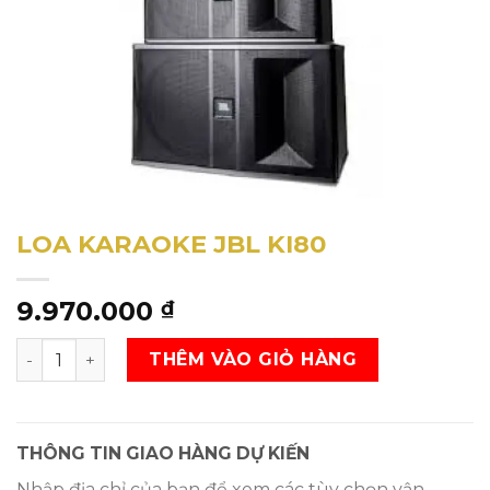
LOA KARAOKE JBL KI80
9.970.000
₫
LOA KARAOKE JBL KI80 SL
THÊM VÀO GIỎ HÀNG
THÔNG TIN GIAO HÀNG DỰ KIẾN
Nhập địa chỉ của bạn để xem các tùy chọn vận