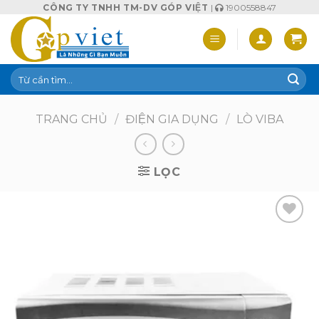
Skip
CÔNG TY TNHH TM-DV GÓP VIỆT
|
1900558847
to
content
Tìm
kiếm:
TRANG CHỦ
/
ĐIỆN GIA DỤNG
/
LÒ VIBA
LỌC
Add to
wishlist