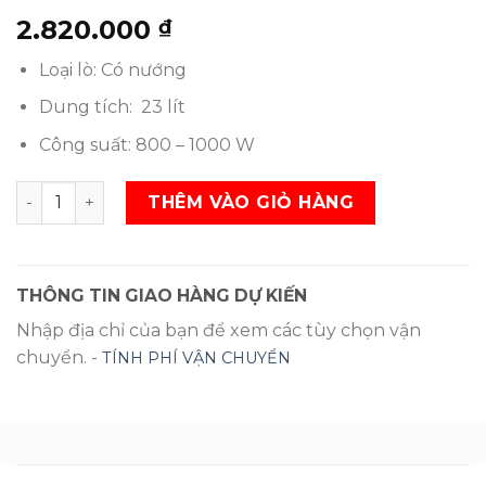
2.820.000
₫
Loại lò:
Có nướng
Dung tích:
23 lít
Công suất:
800 – 1000 W
Lò vi sóng Sanyo EM-G3113V SL
THÊM VÀO GIỎ HÀNG
THÔNG TIN GIAO HÀNG DỰ KIẾN
Nhập địa chỉ của bạn để xem các tùy chọn vận
chuyển. -
TÍNH PHÍ VẬN CHUYỂN