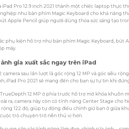
 iPad Pro 12.9 inch 2021 thành một chiếc laptop thực thụ
nghiệp như bàn phím Magic Keyboard cho khả năng tha
út Apple Pencil giúp người dùng thỏa sức sáng tạo trong
Các phụ kiện hỗ trợ như bàn phím Magic Keyboard, bút A
ộp máy.
ảnh gia xuất sắc ngay trên iPad
2 camera sau lần lượt là góc rộng 12 MP và góc siêu rộ
h, iPad Pro 2021 sẽ mang đến cho bạn sự tự tin khi đứn
TrueDepth 12 MP ở phía trước hỗ trợ mở khóa khuôn mặt
goài ra, camera này còn có tính năng Center Stage cho h
 rộng 122 độ, giúp tự động điều chỉnh giữ bạn ở giữa k
cuộc trò chuyện trở nên thú vị hơn.
h cung cấp các tính năng làm đẹp, chỉnh sửa ảnh,… came