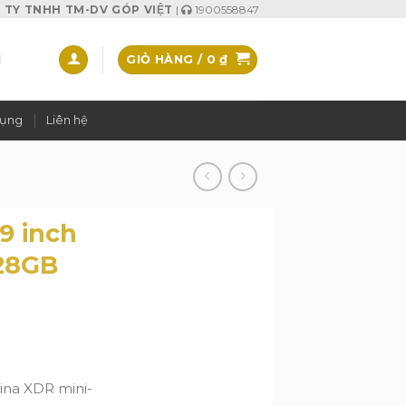
TY TNHH TM-DV GÓP VIỆT
|
1900558847
GIỎ HÀNG /
0
₫
dụng
Liên hệ
.9 inch
128GB
tina XDR mini-