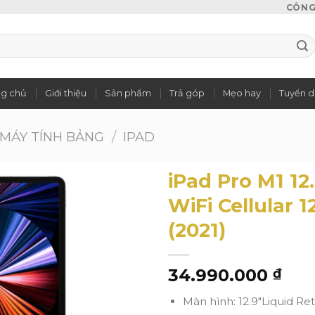
CÔNG 
ng chủ
Giới thiệu
Sản phẩm
Trả góp
Mẹo hay
Tuyển 
MÁY TÍNH BẢNG
/
IPAD
iPad Pro M1 12
WiFi Cellular 
(2021)
Add to
wishlist
34.990.000
₫
Màn hình:
12.9″
Liquid Re