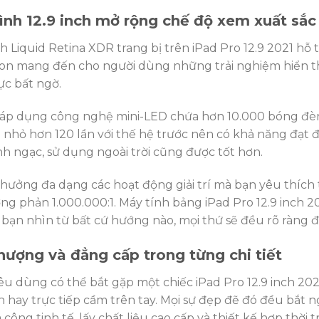
ình 12.9 inch mở rộng chế độ xem xuất sắc
 Liquid Retina XDR trang bị trên iPad Pro 12.9 2021 hỗ 
on mang đến cho người dùng những trải nghiệm hiển thị
ực bất ngờ.
 áp dụng công nghệ mini-LED chứa hơn 10.000 bóng đèn 
nhỏ hơn 120 lần với thế hệ trước nên có khả năng đạt độ
h ngạc, sử dụng ngoài trời cũng được tốt hơn.
hưởng đa dạng các hoạt động giải trí mà bạn yêu thích 
ơng phản 1.000.000:1. Máy tính bảng iPad Pro 12.9 inch
bạn nhìn từ bất cứ hướng nào, mọi thứ sẽ đều rõ ràng đ
hượng và đẳng cấp trong từng chi tiết
êu dùng có thể bắt gặp một chiếc iPad Pro 12.9 inch 20
 hay trực tiếp cầm trên tay. Mọi sự đẹp đẽ đó đều bắt n
 công tinh tế, lấy chất liệu cao cấp và thiết kế hợp thời 