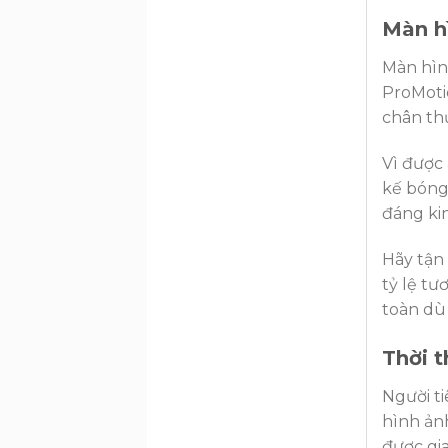
Màn h
Màn hình
ProMoti
chân th
Vì được
kế bóng 
đáng kin
Hãy tận 
tỷ lệ tư
toàn dù 
Thời t
Người ti
hình ảnh
được gia