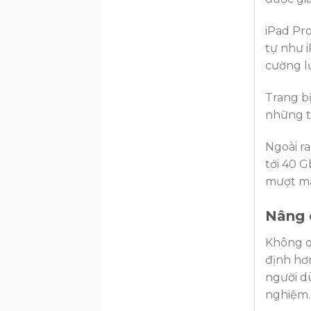
iPad Pr
tự như 
cường l
Trang b
những t
Ngoài ra
tới 40 
mượt m
Nâng c
Không q
định hơn
người dù
nghiệm.