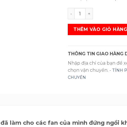
iPad Pro M1 12.9 inch WiFi 
THÊM VÀO GIỎ HÀN
THÔNG TIN GIAO HÀNG D
Nhập địa chỉ của bạn để 
chọn vận chuyển. -
TÍNH 
CHUYỂN
 đã làm cho các fan của mình đứng ngồi k