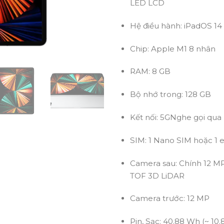
LED LCD
Hệ điều hành:
iPadOS 14
Chip:
Apple M1 8 nhân
RAM:
8 GB
Bộ nhớ trong:
128 GB
Kết nối:
5G
Nghe gọi qua
SIM:
1 Nano SIM hoặc 1 
Camera sau:
Chính 12 MP
TOF 3D LiDAR
Camera trước:
12 MP
Pin, Sạc:
40.88 Wh (~ 10