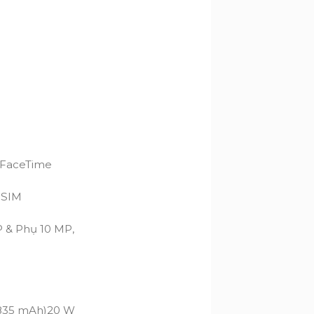
 FaceTime
eSIM
 & Phụ 10 MP,
.835 mAh)
20 W