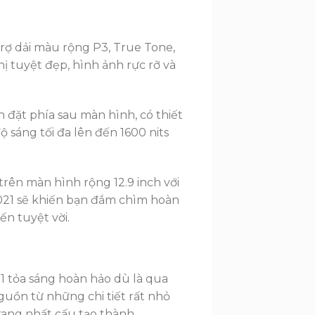
trợ dải màu rộng P3, True Tone,
 tuyệt đẹp, hình ảnh rực rỡ và
đặt phía sau màn hình, có thiết
 sáng tối đa lên đến 1600 nits
trên màn hình rộng 12.9 inch với
 2021 sẽ khiến bạn đắm chìm hoàn
ến tuyệt vời.
21 tỏa sáng hoàn hảo dù là qua
guồn từ những chi tiết rất nhỏ
trang nhất cấu tạo thành.