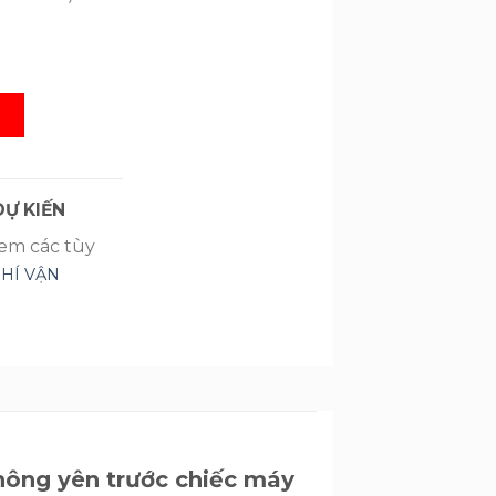
Cellular 128GB (2021) SL
G
Ự KIẾN
xem các tùy
PHÍ VẬN
hông yên trước chiếc máy