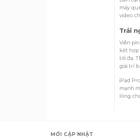
máy qué
video c
Trải n
Viên pi
kết hợp 
tối đa. 
giải trí 
iPad Pro
mạnh mẽ
lòng ch
MỚI CẬP NHẬT