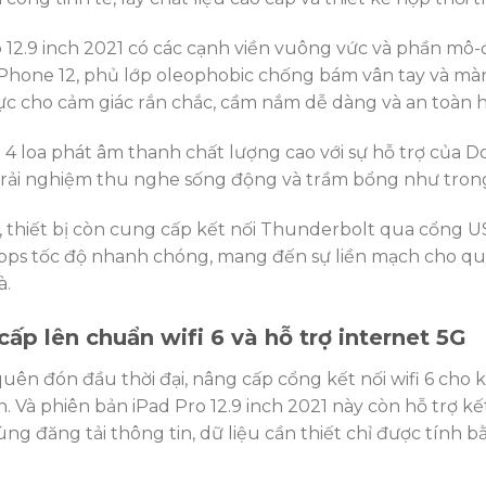
o 12.9 inch 2021 có các cạnh viền vuông vức và phần m
iPhone 12, phủ lớp oleophobic chống bám vân tay và màn
ực cho cảm giác rắn chắc, cầm nắm dễ dàng và an toàn 
ị 4 loa phát âm thanh chất lượng cao với sự hỗ trợ của
rải nghiệm thu nghe sống động và trầm bổng như trong
, thiết bị còn cung cấp kết nối Thunderbolt qua cổng U
Gbps tốc độ nhanh chóng, mang đến sự liền mạch cho qu
à.
ấp lên chuẩn wifi 6 và hỗ trợ internet 5G
uên đón đầu thời đại, nâng cấp cổng kết nối wifi 6 cho
. Và phiên bản iPad Pro 12.9 inch 2021 này còn hỗ trợ kế
ng đăng tải thông tin, dữ liệu cần thiết chỉ được tính b