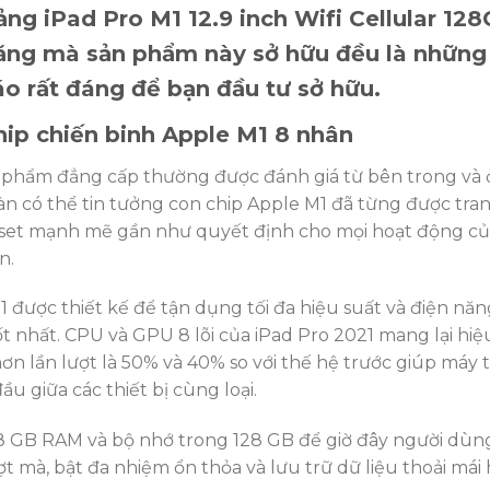
ảng iPad Pro M1 12.9 inch Wifi Cellular 12
năng mà sản phẩm này sở hữu đều là những
o rất đáng để bạn đầu tư sở hữu.
hip chiến binh Apple M1 8 nhân
 phẩm đẳng cấp thường được đánh giá từ bên trong và ở 
àn có thể tin tưởng con chip Apple M1 đã từng được tr
pset mạnh mẽ gần như quyết định cho mọi hoạt động củ
n.
1 được thiết kế để tận dụng tối đa hiệu suất và điện n
t nhất. CPU và GPU 8 lõi của iPad Pro 2021 mang lại hiệu
n lần lượt là 50% và 40% so với thế hệ trước giúp máy 
đầu giữa các thiết bị cùng loại.
8 GB RAM và bộ nhớ trong 128 GB để giờ đây người dùn
t mà, bật đa nhiệm ổn thỏa và lưu trữ dữ liệu thoải mái 