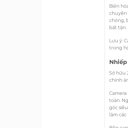
Biến hóa
chuyên 
chóng, b
bất tận.
Lưu ý: 
trong h
Nhiếp 
Sở hữu 
chỉnh ản
Camera 
toàn. N
góc siêu
làm các 
Bên cạn