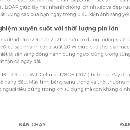
t LiDAR giúp lấy nét nhanh chóng, chính xác và đẹp rự
hất lượng cao của bạn ngay trong điều kiện ánh sáng yếu
ghiệm xuyên suốt với thời lượng pin lớn
n mà iPad Pro 12.9 inch 2021 sở hữu có dung lượng xuất
với củ sạc nhanh công suất 20 W giúp cho thời gian nạp 
Thiết bị sẵn sàng đồng hành cùng người dùng trong từng 
bất tận cả ngày dài.
 M1 12.9 inch Wifi Cellular 128GB (2021) tích hợp đầy đủ
 hàng đầu. Máy tính bảng sang trọng và thời thượng h
o người tiêu dùng trong khi sử dụng mà còn khẳng định
BÁN CHẠY
ĐÁ