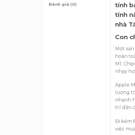
tính b
Đánh giá (0)
tính 
nhà Tá
Con c
Một sản
hoàn to
M1. Chi
nhạy hơ
Apple M
lượng tố
nhanh hơ
trí dẫn 
Đi kèm 
việc mượ