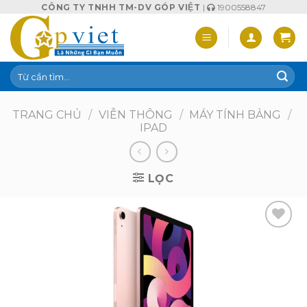
Skip
CÔNG TY TNHH TM-DV GÓP VIỆT
|
1900558847
to
content
Tìm
kiếm:
TRANG CHỦ
/
VIỄN THÔNG
/
MÁY TÍNH BẢNG
/
IPAD
LỌC
Add to
wishlist