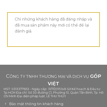
Chỉ những khách hàng đã đăng nhập và
đã mua sản phẩm này mới có thể để lại
đánh giá.
C
GÓP
ÔNG TY TNHH THƯƠNG MẠI VÀ DỊCH VỤ
VIỆT
MST: 0313377653 - Ngày cấp: 31/7/2015 bởi Sở Kế hoạch & Đầu tư
Tp.HCM Địa chỉ: Số 30 đường C1, Phường 13, Quận Tân Bình, Tp. Hồ
Chí Minh Đại diện pháp luật: LÊ THU THỦY
Bảo mật thông tin khách hàng