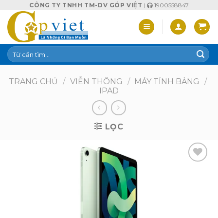
Skip
CÔNG TY TNHH TM-DV GÓP VIỆT
|
1900558847
to
content
Tìm
kiếm:
TRANG CHỦ
/
VIỄN THÔNG
/
MÁY TÍNH BẢNG
/
IPAD
LỌC
Add to
wishlist