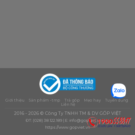
Giới thiệu
Sản phẩm -tmp
Trả góp
Mẹo hay
Tuyển dụng
Liên hệ
2016 - 2026 © Công Ty TNHH TM & DV GÓP VIỆT
ĐT: (028) 38.122.189 | E:
info@gopviet.vn
| W:
https://www.gopviet.vn