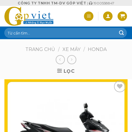
Skip
CÔNG TY TNHH TM-DV GÓP VIỆT
|
1900558847
to
content
Tìm
kiếm:
TRANG CHỦ
/
XE MÁY
/
HONDA
LỌC
Add to
wishlist