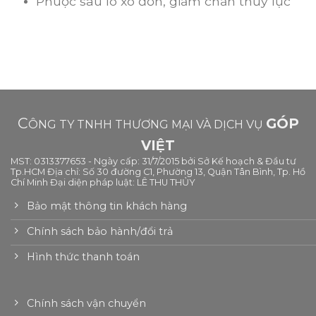
Phuộc sau lò xo đơn, giảm chấn thủy lực
C
GÓP
ÔNG TY TNHH THƯƠNG MẠI VÀ DỊCH VỤ
VIỆT
MST: 0313377653 - Ngày cấp: 31/7/2015 bởi Sở Kế hoạch & Đầu tư
Tp.HCM Địa chỉ: Số 30 đường C1, Phường 13, Quận Tân Bình, Tp. Hồ
Chí Minh Đại diện pháp luật: LÊ THU THỦY
Bảo mật thông tin khách hàng
Chính sách bảo hành/đổi trả
Hình thức thanh toán
Chính sách vận chuyển