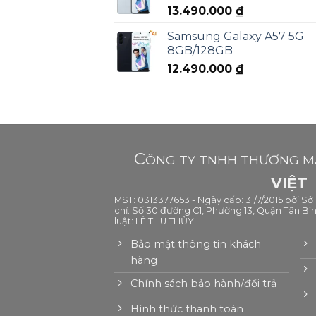
13.490.000
₫
Samsung Galaxy A57 5G
8GB/128GB
12.490.000
₫
C
ÔNG TY TNHH THƯƠNG MẠ
VIỆT
MST: 0313377653 - Ngày cấp: 31/7/2015 bởi S
chỉ: Số 30 đường C1, Phường 13, Quận Tân Bìn
luật: LÊ THU THỦY
Bảo mật thông tin khách
hàng
Chính sách bảo hành/đổi trả
Hình thức thanh toán