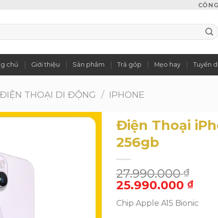
CÔNG 
ng chủ
Giới thiệu
Sản phẩm
Trả góp
Mẹo hay
Tuyển 
ĐIỆN THOẠI DI ĐỘNG
/
IPHONE
Điện Thoại iP
256gb
Add to
27.990.000
wishlist
₫
Giá
Giá
25.990.000
₫
gốc
hiệ
Chip Apple A15 Bionic
là:
tại