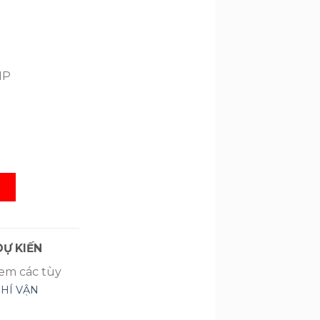
990.000 ₫.
MP
b SL
G
Ự KIẾN
xem các tùy
PHÍ VẬN