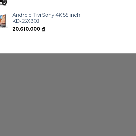
Android Tivi Sony 4K 55 inch
KD-55X80J
20.610.000
₫