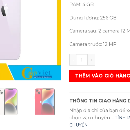
27.990.000 ₫.
là:
RAM: 4 GB
25.
Dung lượng: 256 GB
Camera sau: 2 camera 12 
Camera trước: 12 MP
Điện Thoại iPhone 14 256g
THÊM VÀO GIỎ HÀN
THÔNG TIN GIAO HÀNG D
Nhập địa chỉ của bạn để 
chọn vận chuyển. -
TÍNH 
CHUYỂN