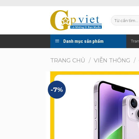
Skip
to
Tìm
content
kiếm:
Danh mục sản phẩm
Tra
TRANG CHỦ
/
VIỄN THÔNG
/
-7%