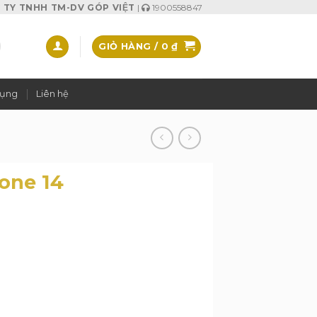
TY TNHH TM-DV GÓP VIỆT
|
1900558847
GIỎ HÀNG /
0
₫
dụng
Liên hệ
hone 14
n