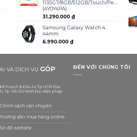
1135G7/8GB/512GB/Touch/Pen/Win11
(4Y0Y4PA)
31.290.000
₫
Samsung Galaxy Watch 4
44mm
6.990.000
₫
ĐẾN VỚI CHÚNG TÔI
GÓP
I VÀ DỊCH VỤ
ở Kế hoạch & Đầu tư Tp.HCM Địa
h, Tp. Hồ Chí Minh Đại diện pháp
Chính sách vận chuyển
Hướng dẫn mua hàng online
Sơ đồ website