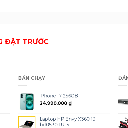
G ĐẶT TRƯỚC
BÁN CHẠY
ĐÁ
iPhone 17 256GB
24.990.000
₫
Laptop HP Envy X360 13
bd0530TU i5