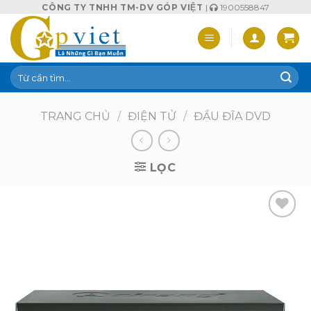
Skip
CÔNG TY TNHH TM-DV GÓP VIỆT
|
1900558847
to
content
Tìm
kiếm:
TRANG CHỦ
/
ĐIỆN TỬ
/
ĐẦU ĐĨA DVD
LỌC
Add to
wishlist