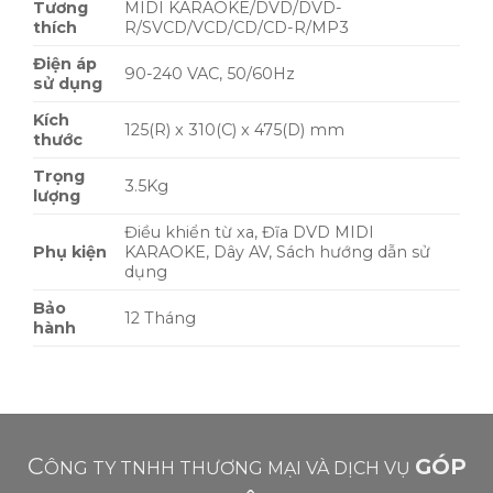
Tương
MIDI KARAOKE/DVD/DVD-
thích
R/SVCD/VCD/CD/CD-R/MP3
Điện áp
90-240 VAC, 50/60Hz
sử dụng
Kích
125(R) x 310(C) x 475(D) mm
thước
Trọng
3.5Kg
lượng
Điều khiển từ xa, Đĩa DVD MIDI
Phụ kiện
KARAOKE, Dây AV, Sách hướng dẫn sử
dụng
Bảo
12 Tháng
hành
C
GÓP
ÔNG TY TNHH THƯƠNG MẠI VÀ DỊCH VỤ