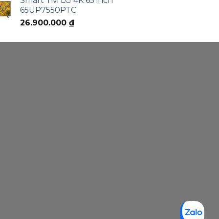
Smart Tivi LG 4K 65 inch
65UP7550PTC
26.900.000
₫