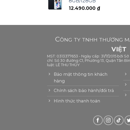
8GB/128GB
12.490.000
₫
C
ÔNG TY TNHH THƯƠNG MẠ
VIỆT
MST: 0313377653 - Ngày cấp: 31/7/2015 bởi S
chỉ: Số 30 đường C1, Phường 13, Quận Tân Bìn
luật: LÊ THU THỦY
Bảo mật thông tin khách
hàng
Chính sách bảo hành/đổi trả
Hình thức thanh toán