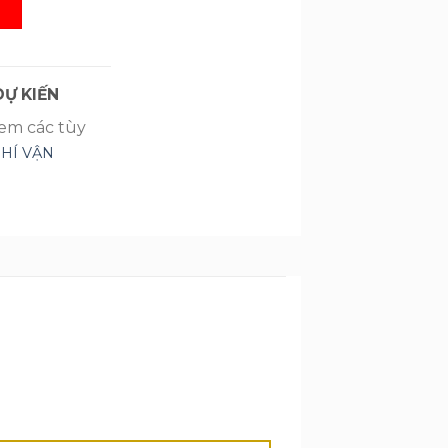
G
Ự KIẾN
xem các tùy
PHÍ VẬN