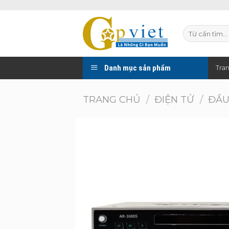
Skip
to
Tìm
content
kiếm:
Danh mục sản phẩm
Tra
TRANG CHỦ
/
ĐIỆN TỬ
/
ĐẦU