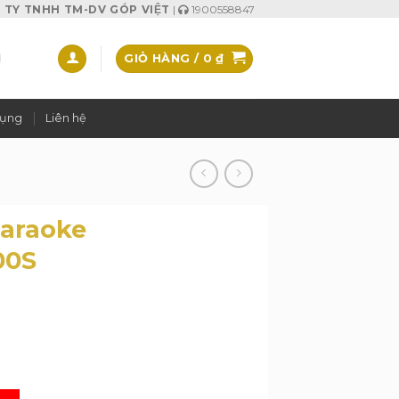
TY TNHH TM-DV GÓP VIỆT
|
1900558847
GIỎ HÀNG /
0
₫
dụng
Liên hệ
Karaoke
00S
ng AR 3600S SL