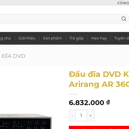
CÔNG 
ng chủ
Giới thiệu
Sản phẩm
Trả góp
Mẹo hay
Tuyển 
 ĐĨA DVD
Đầu đĩa DVD 
Arirang AR 36
Add to
6.832.000
wishlist
₫
Đầu đĩa DVD Karaoke Arira