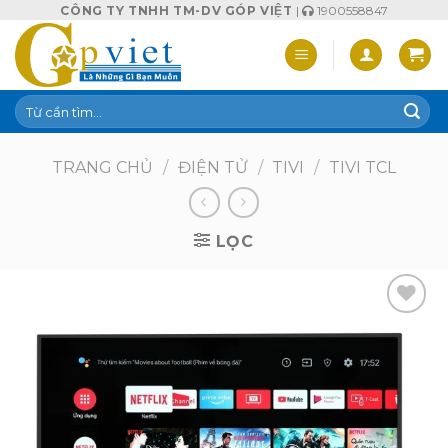
Skip
CÔNG TY TNHH TM-DV GÓP VIỆT
|
1900558847
to
content
Tìm
kiếm:
TRANG CHỦ
/
ĐIỆN TỬ
/
TIVI
/
TIVI TCL
LỌC
Add to
wishlist