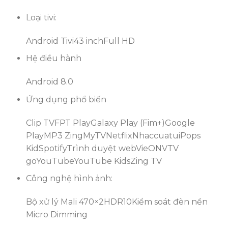
Loại tivi:
Android Tivi
43 inch
Full HD
Hệ điều hành
Android 8.0
Ứng dụng phổ biến
Clip TV
FPT Play
Galaxy Play (Fim+)
Google
Play
MP3 Zing
MyTV
Netflix
Nhaccuatui
Pops
Kid
Spotify
Trình duyệt web
VieON
VTV
go
YouTube
YouTube Kids
Zing TV
Công nghệ hình ảnh:
Bộ xử lý Mali 470×2
HDR10
Kiểm soát đèn nền
Micro Dimming