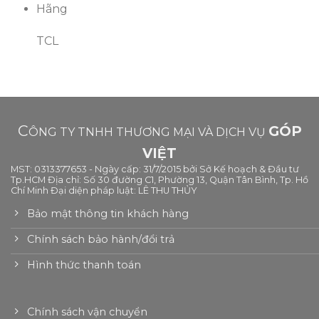
Hãng
TCL
C
GÓP
ÔNG TY TNHH THƯƠNG MẠI VÀ DỊCH VỤ
VIỆT
MST: 0313377653 - Ngày cấp: 31/7/2015 bởi Sở Kế hoạch & Đầu tư
Tp.HCM Địa chỉ: Số 30 đường C1, Phường 13, Quận Tân Bình, Tp. Hồ
Chí Minh Đại diện pháp luật: LÊ THU THỦY
Bảo mật thông tin khách hàng
Chính sách bảo hành/đổi trả
Hình thức thanh toán
Chính sách vận chuyển