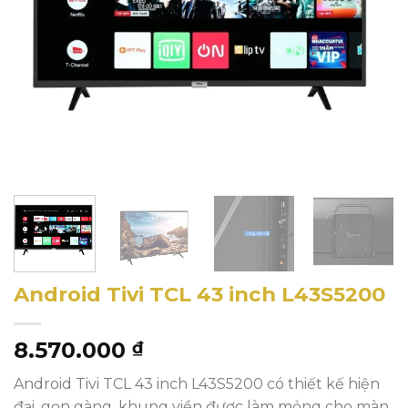
Android Tivi TCL 43 inch L43S5200
8.570.000
₫
Android Tivi TCL 43 inch L43S5200 có thiết kế hiện
đại, gọn gàng, khung viền được làm mỏng cho màn