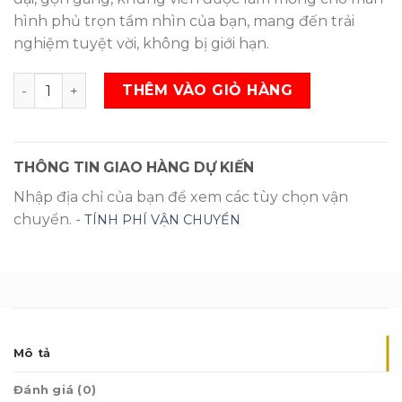
hình phủ trọn tầm nhìn của bạn, mang đến trải
nghiệm tuyệt vời, không bị giới hạn.
Android Tivi TCL 43 inch L43S5200 SL
THÊM VÀO GIỎ HÀNG
THÔNG TIN GIAO HÀNG DỰ KIẾN
Nhập địa chỉ của bạn để xem các tùy chọn vận
chuyển. -
TÍNH PHÍ VẬN CHUYỂN
Mô tả
Đánh giá (0)