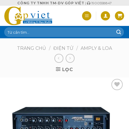
Skip
CÔNG TY TNHH TM-DV GÓP VIỆT
|
1900558847
to
content
Tìm
kiếm:
TRANG CHỦ
/
ĐIỆN TỬ
/
AMPLY & LOA
LỌC
Add to
wishlist