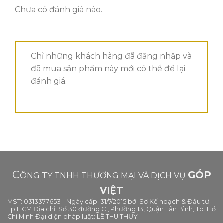
Chưa có đánh giá nào.
Chỉ những khách hàng đã đăng nhập và
đã mua sản phẩm này mới có thể để lại
đánh giá.
C
GÓP
ÔNG TY TNHH THƯƠNG MẠI VÀ DỊCH VỤ
VIỆT
MST: 0313377653 - Ngày cấp: 31/7/2015 bởi Sở Kế hoạch & Đầu tư
Tp.HCM Địa chỉ: Số 30 đường C1, Phường 13, Quận Tân Bình, Tp. Hồ
Chí Minh Đại diện pháp luật: LÊ THU THỦY