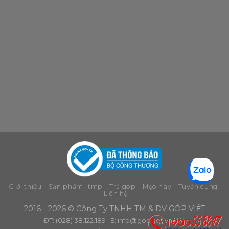
Giới thiệu
Sản phẩm -tmp
Trả góp
Mẹo hay
Tuyển dụng
Liên hệ
2016 - 2026 © Công Ty TNHH TM & DV GÓP VIỆT
ĐT: (028) 38.122.189 | E:
info@gopviet.vn
| W: